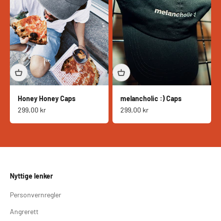
Honey Honey Caps
melancholic :) Caps
Salgspris
Salgspris
299,00 kr
299,00 kr
Nyttige lenker
Personvernregler
Angrerett