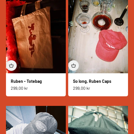
Ruben - Totebag
So long, Ruben Caps
Salgspris
Salgspris
299,00 kr
299,00 kr