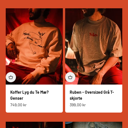
Koffer Lyg du Te Mæ?
Ruben - Oversized Grå T-
Genser
skjorte
Salgspris
Salgspris
749,00 kr
399,00 kr