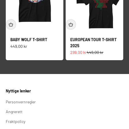
BABY WOLF T-SHIRT
EUROPEAN TOUR T-SHIRT
2025
Salgspris
449,00 kr
Salgspris
Normalpris
299,00 kr
449,00 kr
Nyttige lenker
Personvernregler
Angrerett
Fraktpolicy