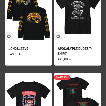
LONGSLEEVE
APOCALYPSE DUDES T-
SHIRT
Salgspris
549,00 kr
Salgspris
449,00 kr
Spar
150,00 kr