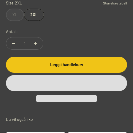
Size:
2XL
Størrelsestabell
XL
2XL
Antall:
Legg i handlekurv