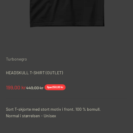
Turbonegro
HEADSKULL T-SHIRT (OUTLET)
Salgspris
199,00 kr
Normalpris
449,00 kr
Spar
250,00 kr
Sort T-skjorte med stort motiv i front. 100 % bomull.
Normal i størrelsen - Unisex